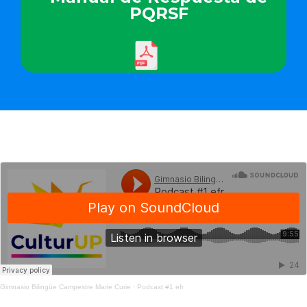
PQRSF
Gimnasio Bilingüe Campestre Marie Curie
·
Podcast #1 efr